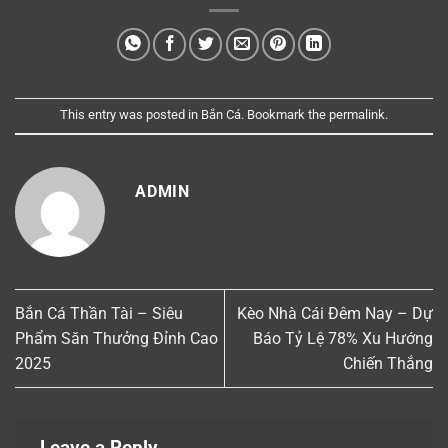
This entry was posted in
Bắn Cá
. Bookmark the
permalink
.
ADMIN
Bắn Cá Thần Tài – Siêu
Kèo Nhà Cái Đêm Nay – Dự
Phẩm Săn Thưởng Đỉnh Cao
Báo Tỷ Lệ 78% Xu Hướng
2025
Chiến Thắng
Leave a Reply