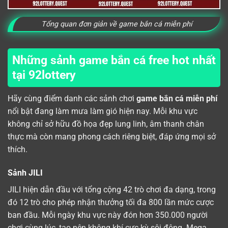
Tổng quan đơn giản về game bắn cá miễn phí
Những sảnh game bắn cá free hot nhất
tại 92lottery
Hãy cùng điểm danh các sảnh chơi
game bắn cá miễn phí
nổi bật đang làm mưa làm gió hiện nay. Mỗi khu vực
không chỉ sở hữu đồ họa đẹp lung linh, âm thanh chân
thực mà còn mang phong cách riêng biệt, đáp ứng mọi sở
thích.
Sảnh JILI
JILI hiện dẫn đầu với tổng cộng 42 trò chơi đa dạng, trong
đó 12 trò cho phép nhận thưởng tối đa 800 lần mức cược
ban đầu. Mỗi ngày khu vực này đón hơn 350.000 người
chơi cùng lúc, tạo nên không khí cực kỳ sôi động. Mega