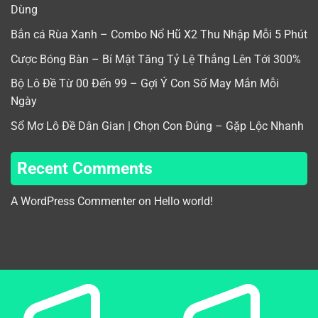
Dùng
Bắn cá Rùa Xanh – Combo Nổ Hũ X2 Thu Nhập Mỗi 5 Phút
Cược Bóng Bàn – Bí Mật Tăng Tỷ Lệ Thắng Lên Tới 300%
Bộ Lô Đề Từ 00 Đến 99 – Gợi Ý Con Số May Mắn Mỗi
Ngày
Sổ Mơ Lô Đề Dân Gian | Chọn Con Đúng – Gặp Lộc Nhanh
Recent Comments
A WordPress Commenter
on
Hello world!