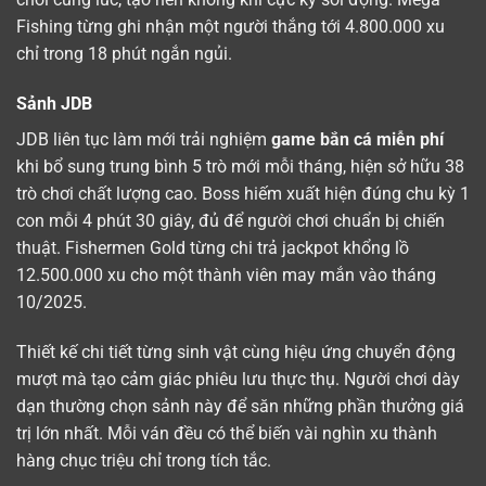
Fishing từng ghi nhận một người thắng tới 4.800.000 xu
chỉ trong 18 phút ngắn ngủi.
Sảnh JDB
JDB liên tục làm mới trải nghiệm
game bắn cá miễn phí
khi bổ sung trung bình 5 trò mới mỗi tháng, hiện sở hữu 38
trò chơi chất lượng cao. Boss hiếm xuất hiện đúng chu kỳ 1
con mỗi 4 phút 30 giây, đủ để người chơi chuẩn bị chiến
thuật. Fishermen Gold từng chi trả jackpot khổng lồ
12.500.000 xu cho một thành viên may mắn vào tháng
10/2025.
Thiết kế chi tiết từng sinh vật cùng hiệu ứng chuyển động
mượt mà tạo cảm giác phiêu lưu thực thụ. Người chơi dày
dạn thường chọn sảnh này để săn những phần thưởng giá
trị lớn nhất. Mỗi ván đều có thể biến vài nghìn xu thành
hàng chục triệu chỉ trong tích tắc.