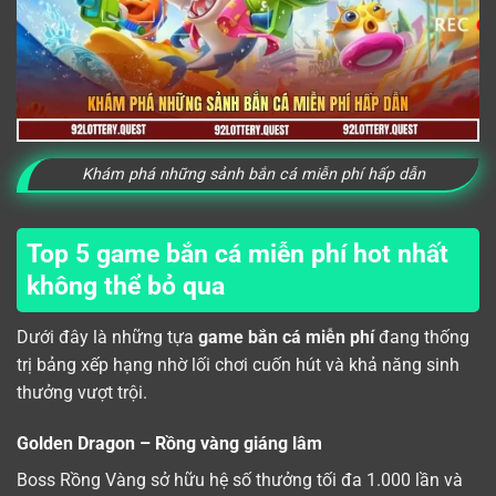
Khám phá những sảnh bắn cá miễn phí hấp dẫn
Top 5 game bắn cá miễn phí hot nhất
không thể bỏ qua
Dưới đây là những tựa
game bắn cá miễn phí
đang thống
trị bảng xếp hạng nhờ lối chơi cuốn hút và khả năng sinh
thưởng vượt trội.
Golden Dragon – Rồng vàng giáng lâm
Boss Rồng Vàng sở hữu hệ số thưởng tối đa 1.000 lần và