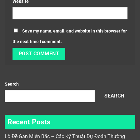
Website
Save my name, email, and website in this browser for
the next time I comment.
Search
SEARCH
Recent Posts
Lô Đề Gan Miền Bắc – Các Kỹ Thuật Dự Đoán Thường