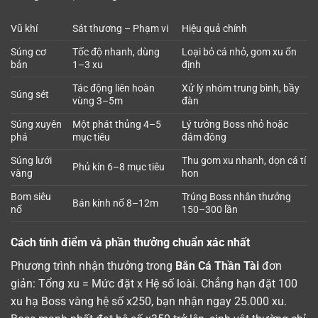
Vũ khí
Sát thương – Phạm vi
Hiệu quả chính
Súng cơ
Tốc độ nhanh, dùng
Loại bỏ cá nhỏ, gom xu ổn
bản
1–3 xu
định
Tác động liên hoàn
Xử lý nhóm trung bình, bầy
Súng sét
vùng 3–5m
đàn
Súng xuyên
Một phát thủng 4–5
Lý tưởng Boss nhỏ hoặc
phá
mục tiêu
đám đông
Súng lưới
Thu gom xu nhanh, dọn cá tí
Phủ kín 6–8 mục tiêu
vàng
hon
Bom siêu
Trúng Boss nhân thưởng
Bán kính nổ 8–12m
nổ
150–300 lần
Cách tính điểm và phần thưởng chuẩn xác nhất
Phương trình nhận thưởng trong
Bắn Cá Thần Tài
đơn
giản: Tổng xu = Mức đặt x Hệ số loài. Chẳng hạn đặt 100
xu hạ Boss vàng hệ số x250, bạn nhận ngay 25.000 xu.