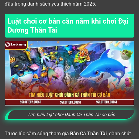
đầu trong danh sách yêu thích năm 2025.
Luật chơi cơ bản cần nắm khi chơi Đại
Dương Thần Tài
Tìm hiểu luật chơi Đánh Cá Thần Tài cơ bản
Trước lúc cầm súng tham gia
Bắn Cá Thần Tài
, dành chút