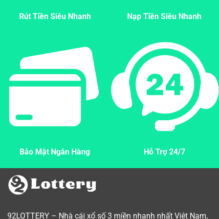
Rút Tiền Siêu Nhanh
Nạp Tiền Siêu Nhanh
Bảo Mật Ngân Hàng
Hỗ Trợ 24/7
92LOTTERY – Nhà cái xổ số 3 miền nhanh nhất Việt Nam,