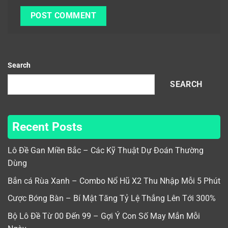
Search
SEARCH
Recent Posts
Lô Đề Gan Miền Bắc – Các Kỹ Thuật Dự Đoán Thường
Dùng
Bắn cá Rùa Xanh – Combo Nổ Hũ X2 Thu Nhập Mỗi 5 Phút
Cược Bóng Bàn – Bí Mật Tăng Tỷ Lệ Thắng Lên Tới 300%
Bộ Lô Đề Từ 00 Đến 99 – Gợi Ý Con Số May Mắn Mỗi