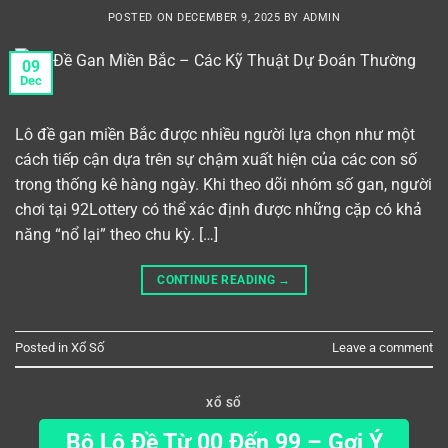
POSTED ON
DECEMBER 9, 2025
BY
ADMIN
09
Dec
Lô đề gan miền Bắc được nhiều người lựa chọn như một
cách tiếp cận dựa trên sự chậm xuất hiện của các con số
trong thống kê hàng ngày. Khi theo dõi nhóm số gan, người
chơi tại 92Lottery có thể xác định được những cặp có khả
năng “nổ lại” theo chu kỳ. […]
CONTINUE READING
→
Posted in
Xổ Số
Leave a comment
XỔ SỐ
Bộ Lô Đề Từ 00 Đến 99 – Gợi Ý