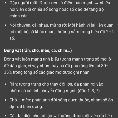
Gặp người mất: Được xem là điềm báo mạnh → nhiều
hội viên đối chiếu số bóng hoặc số đảo để tăng độ
chính xác.
Nói chuyện, cãi nhau, mừng rỡ: Mỗi hành vi lại liên quan
tới một bộ số khác nhau, thường nằm trong biên độ 2–4
số.
Động vật (rắn, chó, mèo, cá, chim…)
Động vật luôn mang tính biểu tượng mạnh trong sổ mơ lô
đề dân gian, vì vậy nhóm này có độ phủ rộng lên tới 30–
35% trong tổng số các giấc mơ được ghi nhận.
Rắn: tượng trưng cho thay đổi lớn, đa phần rơi vào
nhóm số có tính chuyển động mạnh (đầu 1, 3, 7).
Chó – mèo: phản ánh đời sống quen thuộc, nhóm số ổn
định, ít biến động.
Cá: đại diện cho tài lộc → thường được hội viên ưu tiên