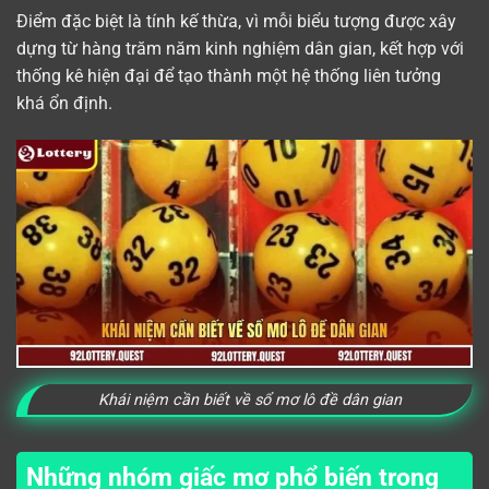
Điểm đặc biệt là tính kế thừa, vì mỗi biểu tượng được xây
dựng từ hàng trăm năm kinh nghiệm dân gian, kết hợp với
thống kê hiện đại để tạo thành một hệ thống liên tưởng
khá ổn định.
Khái niệm cần biết về sổ mơ lô đề dân gian
Những nhóm giấc mơ phổ biến trong