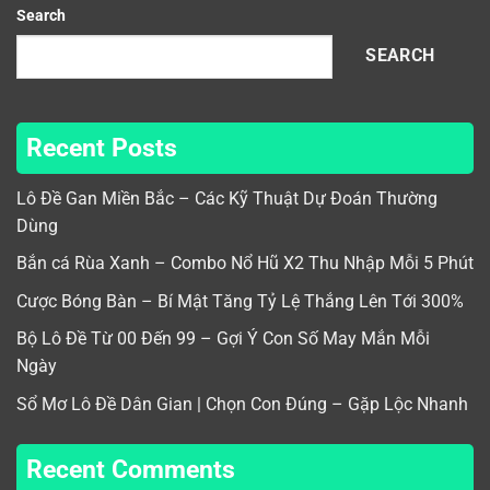
Search
SEARCH
Recent Posts
Lô Đề Gan Miền Bắc – Các Kỹ Thuật Dự Đoán Thường
Dùng
Bắn cá Rùa Xanh – Combo Nổ Hũ X2 Thu Nhập Mỗi 5 Phút
Cược Bóng Bàn – Bí Mật Tăng Tỷ Lệ Thắng Lên Tới 300%
Bộ Lô Đề Từ 00 Đến 99 – Gợi Ý Con Số May Mắn Mỗi
Ngày
Sổ Mơ Lô Đề Dân Gian | Chọn Con Đúng – Gặp Lộc Nhanh
Recent Comments