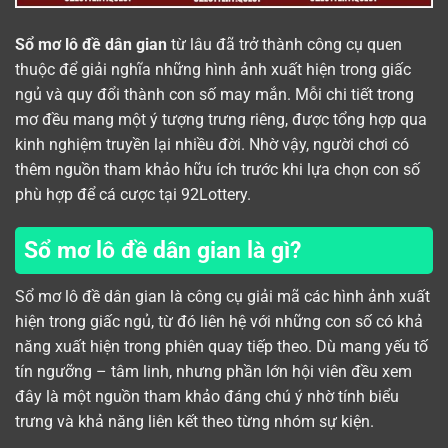
Sổ mơ lô đề dân gian
từ lâu đã trở thành công cụ quen
thuộc để giải nghĩa những hình ảnh xuất hiện trong giấc
ngủ và quy đổi thành con số may mắn. Mỗi chi tiết trong
mơ đều mang một ý tượng trưng riêng, được tổng hợp qua
kinh nghiệm truyền lại nhiều đời. Nhờ vậy, người chơi có
thêm nguồn tham khảo hữu ích trước khi lựa chọn con số
phù hợp để cá cược tại 92Lottery.
Sổ mơ lô đề dân gian là gì?
Sổ mơ lô đề dân gian là công cụ giải mã các hình ảnh xuất
hiện trong giấc ngủ, từ đó liên hệ với những con số có khả
năng xuất hiện trong phiên quay tiếp theo. Dù mang yếu tố
tín ngưỡng – tâm linh, nhưng phần lớn hội viên đều xem
đây là một nguồn tham khảo đáng chú ý nhờ tính biểu
trưng và khả năng liên kết theo từng nhóm sự kiện.