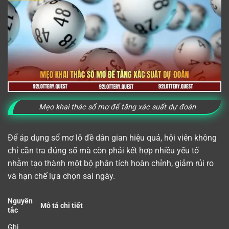
Mẹo khai thác sổ mơ để tăng xác suất dự đoán
Để áp dụng sổ mơ lô đề dân gian hiệu quả, hội viên không
chỉ cần tra đúng số mà còn phải kết hợp nhiều yếu tố
nhằm tạo thành một bộ phân tích hoàn chỉnh, giảm rủi ro
và hạn chế lựa chọn sai ngày.
Nguyên
Mô tả chi tiết
tắc
Ghi