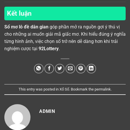
Kết luận
Sổ mơ lô đề dân gian
góp phần mở ra nguồn gợi ý thú vị
cho những ai muốn giải mã giấc mơ. Khi hiểu đúng ý nghĩa
từng hình ảnh, việc chọn số trở nên dễ dàng hơn khi trải
nghiệm cược tại
92Lottery
.
This entry was posted in
Xổ Số
. Bookmark the
permalink
.
ADMIN