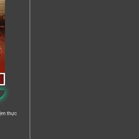
iệm thực