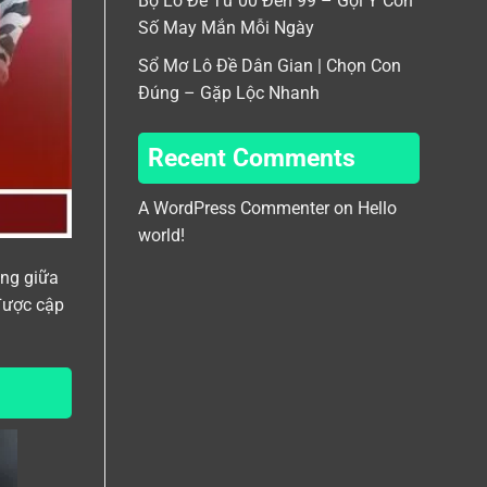
Bộ Lô Đề Từ 00 Đến 99 – Gợi Ý Con
Số May Mắn Mỗi Ngày
Sổ Mơ Lô Đề Dân Gian | Chọn Con
Đúng – Gặp Lộc Nhanh
Recent Comments
A WordPress Commenter
on
Hello
world!
ằng giữa
 được cập