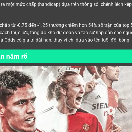
a ra một mức chấp (handicap) dựa trên thông số: chênh lệch xếp
chấp từ -0.75 đến -1.25 thường chiếm hơn 54% số trận của top 
ách thực lực, tăng độ khó dự đoán và tạo sự hấp dẫn cho ngườ
à Odds có giá trị dài hạn, thay vì chỉ dựa vào tên tuổi đội bóng.
ần nắm rõ