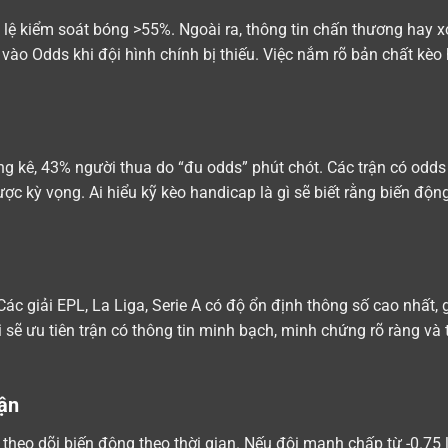
tỉ lệ kiểm soát bóng >55%. Ngoài ra, thông tin chấn thương hay 
vào Odds khi đội hình chính bị thiếu. Việc nắm rõ bản chất kèo
g kê, 43% người thua do “đu odds” phút chót. Các trận có odd
c kỳ vọng. Ai hiểu kỹ kèo handicap là gì sẽ biết rằng biến động
 Các giải EPL, La Liga, Serie A có độ ổn định thông số cao nhất,
ơi sẽ ưu tiên trận có thông tin minh bạch, minh chứng rõ ràng và
rận
theo dõi biến động theo thời gian. Nếu đội mạnh chấp từ -0.75 l