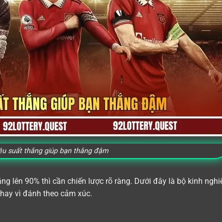
ệu suất thắng giúp bạn thắng đậm
ng lên 90% thì cần chiến lược rõ ràng. Dưới đây là bộ kinh ngh
thay vì đánh theo cảm xúc.