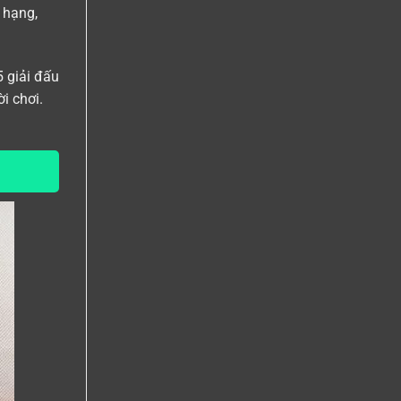
 hạng,
5 giải đấu
i chơi.